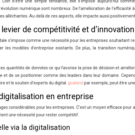
e. Loin d’être une simple tendance, elle s’impose aujourd’hui comm
révolution numérique sont nombreux. De l’amélioration de l’efficacité à
ves alléchantes. Au-delà de ces aspects, elle impacte aussi positivement
evier de compétitivité et d’innovation
tale s’impose comme une nécessité pour les entreprises souhaitant res
 les modèles d’entreprise existants. De plus, la transition numériqu
tes quantités de données ce qui favorise la prise de décision et améliore
ce et de se positionner comme des leaders dans leur domaine. Cependant
e et le soutien d’experts du digital.
goaland
par exemple, peut être une
igitalisation en entreprise
ges considérables pour les entreprises. C’est un moyen efficace pour amé
ient une nécessité pour rester compétitif.
le via la digitalisation