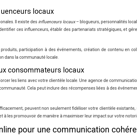
fluenceurs locaux
nales. Il existe des
influenceurs locaux
– blogueurs, personnalités local
ntifier ces influenceurs, établir des partenariats stratégiques, et gére
duits, participation à des événements, création de contenu en collabor
tion dans la communauté locale.
aux consommateurs locaux
orcer les liens avec votre clientèle locale. Une agence de communicati
communauté. Cela peut inclure des récompenses liées à des événements
cacement, peuvent non seulement fidéliser votre clientèle existante, m
 à les promouvoir de manière à maximiser leur impact sur votre notorié
 online pour une communication cohér