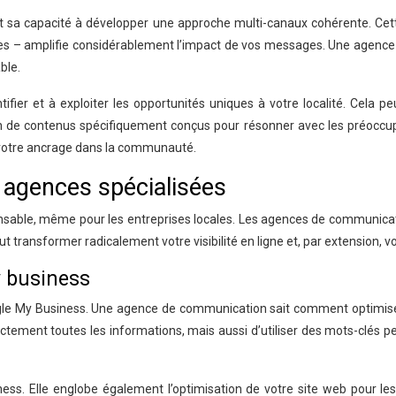
t sa capacité à développer une approche multi-canaux cohérente. Cette
 – amplifie considérablement l’impact de vos messages. Une agence pe
ble.
er et à exploiter les opportunités uniques à votre localité. Cela peu
 de contenus spécifiquement conçus pour résonner avec les préoccupa
r votre ancrage dans la communauté.
s agences spécialisées
nsable, même pour les entreprises locales. Les agences de communicatio
ut transformer radicalement votre visibilité en ligne et, par extension,
y business
 Google My Business. Une agence de communication sait comment optimise
ement toutes les informations, mais aussi d’utiliser des mots-clés pert
ss. Elle englobe également l’optimisation de votre site web pour les r