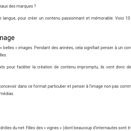
ociaux des marques ?
le langue, pour créer un contenu passionnant et mémorable. Voici 10 
image
e « belles » images. Pendant des années, cela signifiait penser à un c
les.
aits pour faciliter la création de contenu impromptu, ils vont donc d
la concevoir dans ce format particulier et penser à l’image non pas co
imédias.
drôles du net. Filles des « vignes » (dont beaucoup d’internautes sont 