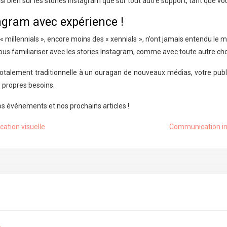
i bien sur les stories Instagram que sur tout autre support, tant que v
tagram avec expérience !
millennials », encore moins des « xennials », n’ont jamais entendu le
vous familiariser avec les stories Instagram, comme avec toute autre cho
alement traditionnelle à un ouragan de nouveaux médias, votre public 
s propres besoins.
nos événements et nos prochains articles !
ation visuelle
Communication int