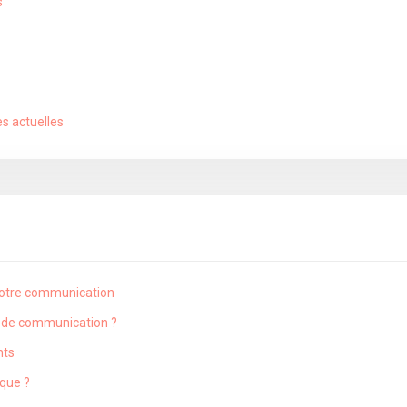
s
es actuelles
votre communication
ns de communication ?
nts
que ?