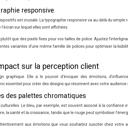
ographie responsive
s dispositifs est cruciale. La typographie responsive va au-delà du simpl
’écran sur lequel elles sont affichées.
plutôt que des pixels fixes pour vos tailles de police. Ajustez l’interli
m
rentes variantes d’une même famille de polices pour optimiser la lisibili
pact sur la perception client
ign graphique. Elle a le pouvoir d’évoquer des émotions, d’influe
 essentiel pour créer des designs qui résonnent avec votre audience c
es des palettes chromatiques
ulturelles. Le bleu, par exemple, est souvent associé à la confiance e
e, la santé et la croissance, tandis que le rouge peut symboliser l’énergi
z attentivement aux émotions que vous souhaitez susciter chez votre a