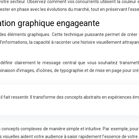
votre secteur. Observez comment vos concurrents utilisent la couleur e
rester en phase avec les évolutions du marché, tout en préservant l’essen
rration graphique engageante
vers des éléments graphiques. Cette technique puissante permet de cré
ormations, la capacité à raconter une histoire visuellement attrayante 
 définir clairement le message central que vous souhaitez transmet
mbinaison d’images, d’icônes, de typographie et de mise en page pour cré
il fait ressentir. Il transforme des concepts abstraits en expériences ém
es concepts complexes de manière simple et intuitive. Par exemple, pour 
es visuelles aident votre audience à saisir rapidement l’essence de votr