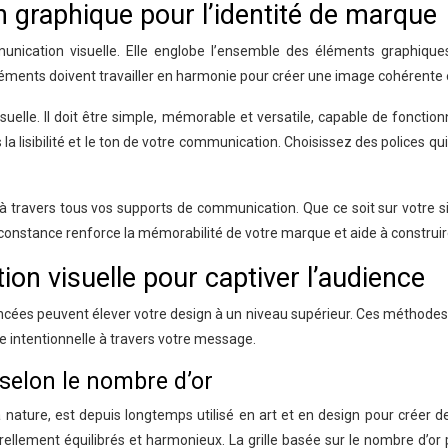
 graphique pour l’identité de marque
nication visuelle. Elle englobe l’ensemble des éléments graphiques
léments doivent travailler en harmonie pour créer une image cohérente 
té visuelle. Il doit être simple, mémorable et versatile, capable de fon
ns la lisibilité et le ton de votre communication. Choisissez des polices qu
 à travers tous vos supports de communication. Que ce soit sur votre
 constance renforce la mémorabilité de votre marque et aide à construir
n visuelle pour captiver l’audience
ées peuvent élever votre design à un niveau supérieur. Ces méthodes v
e intentionnelle à travers votre message.
 selon le nombre d’or
nature, est depuis longtemps utilisé en art et en design pour créer d
ellement équilibrés et harmonieux. La grille basée sur le nombre d’or 