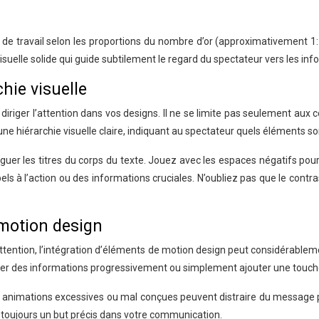
e de travail selon les proportions du nombre d’or (approximativement 1
visuelle solide qui guide subtilement le regard du spectateur vers les in
chie visuelle
diriger l’attention dans vos designs. Il ne se limite pas seulement aux c
ne hiérarchie visuelle claire, indiquant au spectateur quels éléments so
inguer les titres du corps du texte. Jouez avec les espaces négatifs pou
pels à l’action ou des informations cruciales. N’oubliez pas que le contr
 motion design
ttention, l’intégration d’éléments de motion design peut considérabl
révéler des informations progressivement ou simplement ajouter une touc
 animations excessives ou mal conçues peuvent distraire du message prin
 toujours un but précis dans votre communication.