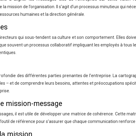
e la mission de l’organisation. Il s’agit d’un processus minutieux qui né
ressources humaines et la direction générale.
les
irecteurs qui sous-tendent sa culture et son comportement. Elles doiven
que souvent un processus collaboratif impliquant les employés à tous les
entiques.
ndie des différentes parties prenantes de l’entreprise. La cartograph
les – et de comprendre leurs besoins, attentes et préoccupations spéc
prise.
nce mission-message
ssages, il est utile de développer une matrice de cohérence. Cette ma
outil de référence pour s’assurer que chaque communication renforce la 
 la mission