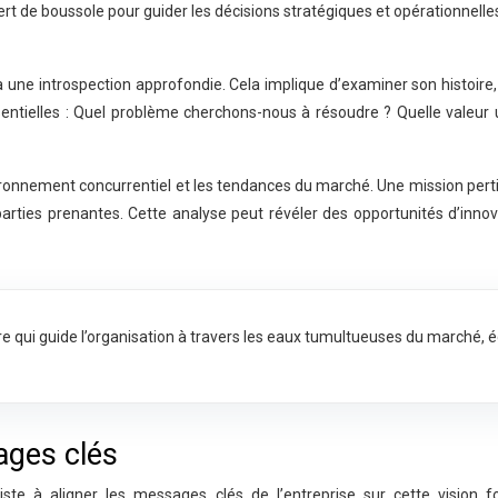
 sert de boussole pour guider les décisions stratégiques et opérationnel
r à une introspection approfondie. Cela implique d’examiner son histoir
essentielles : Quel problème cherchons-nous à résoudre ? Quelle valeu
ronnement concurrentiel et les tendances du marché. Une mission perti
arties prenantes. Cette analyse peut révéler des opportunités d’innova
qui guide l’organisation à travers les eaux tumultueuses du marché, éclai
ages clés
nsiste à aligner les messages clés de l’entreprise sur cette visio